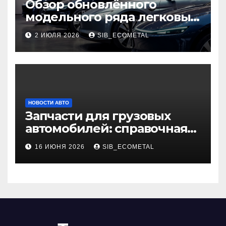
Обзор обновлённого
модельного ряда легковых
автомобилей 2026 года
2 ИЮЛЯ 2026
SIB_ECOMETAL
НОВОСТИ АВТО
Запчасти для грузовых
автомобилей: справочная
база по корейским и
16 ИЮНЯ 2026
SIB_ECOMETAL
японским моделям