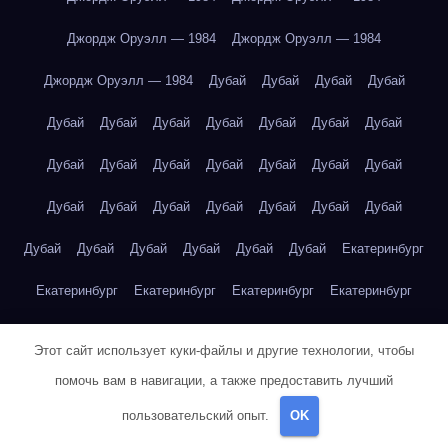
Джордж Оруэлл — 1984
Джордж Оруэлл — 1984
Джордж Оруэлл — 1984
Дубай
Дубай
Дубай
Дубай
Дубай
Дубай
Дубай
Дубай
Дубай
Дубай
Дубай
Дубай
Дубай
Дубай
Дубай
Дубай
Дубай
Дубай
Дубай
Дубай
Дубай
Дубай
Дубай
Дубай
Дубай
Дубай
Дубай
Дубай
Дубай
Дубай
Дубай
Екатеринбург
Екатеринбург
Екатеринбург
Екатеринбург
Екатеринбург
Екатеринбург
Екатеринбург
Екатеринбург
Екатеринбург
Этот сайт использует куки-файлы и другие технологии, чтобы
Екатеринбург
Екатеринбург
Екатеринбург
Екатеринбург
помочь вам в навигации, а также предоставить лучший
пользовательский опыт.
OK
Екатеринбург
Екатеринбург
Екатеринбург
Екатеринбург