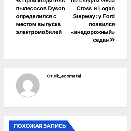
Навигация
Производитель
По следам Vesta
пылесосов Dyson
Cross и Logan
по
определился с
Stepway: у Ford
записям
местом выпуска
появился
электромобилей
«внедорожный»
седан
От
sib_ecometal
ПОХОЖАЯ ЗАПИСЬ