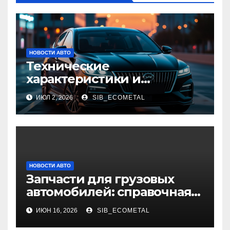
НОВОСТИ АВТО
Технические
характеристики и
доступные комплектации
ИЮЛ 2, 2026
SIB_ECOMETAL
GAC Empow
НОВОСТИ АВТО
Запчасти для грузовых
автомобилей: справочная
база по корейским и
ИЮН 16, 2026
SIB_ECOMETAL
японским моделям