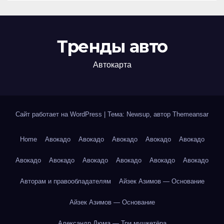
Тренды авто
Автокарта
Сайт работает на WordPress
|
Тема: Newsup, автор
Themeansar
Home
Авокадо
Авокадо
Авокадо
Авокадо
Авокадо
Авокадо
Авокадо
Авокадо
Авокадо
Авокадо
Авокадо
Авторам и правообладателям
Айзек Азимов — Основание
Айзек Азимов — Основание
Александр Дюма — Три мушкетёра