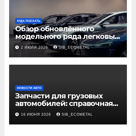
КУДА ПОЕХАТЬ
Обзор обновлённого
модельного ряда легковых
автомобилей 2026 года
2 ИЮЛЯ 2026
SIB_ECOMETAL
НОВОСТИ АВТО
Запчасти для грузовых
автомобилей: справочная
база по корейским и
16 ИЮНЯ 2026
SIB_ECOMETAL
японским моделям