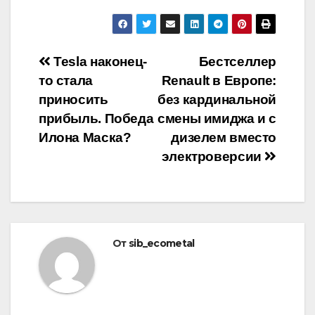
Навигация
Tesla наконец-
Бестселлер
то стала
Renault в Европе:
по
приносить
без кардинальной
записям
прибыль. Победа
смены имиджа и с
Илона Маска?
дизелем вместо
электроверсии
От
sib_ecometal