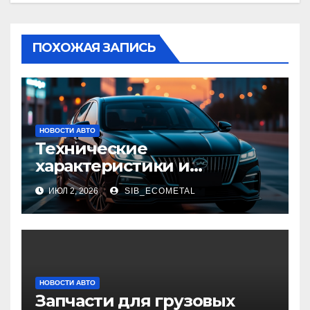
ПОХОЖАЯ ЗАПИСЬ
НОВОСТИ АВТО
Технические
характеристики и
доступные комплектации
ИЮЛ 2, 2026
SIB_ECOMETAL
GAC Empow
НОВОСТИ АВТО
Запчасти для грузовых