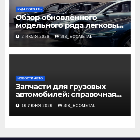
КУДА ПОЕХАТЬ
Обзор обновлённого
модельного ряда легковых
автомобилей 2026 года
2 ИЮЛЯ 2026
SIB_ECOMETAL
НОВОСТИ АВТО
Запчасти для грузовых
автомобилей: справочная
база по корейским и
16 ИЮНЯ 2026
SIB_ECOMETAL
японским моделям