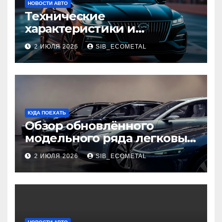
НОВОСТИ АВТО
Технические
характеристики и
доступные комплектации
2 ИЮЛЯ 2026
SIB_ECOMETAL
GAC Empow
КУДА ПОЕХАТЬ
Обзор обновлённого
модельного ряда легковых
автомобилей 2026 года
2 ИЮЛЯ 2026
SIB_ECOMETAL