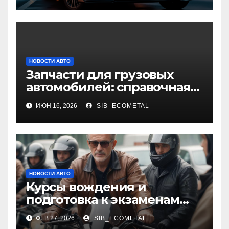
GAC Empow
НОВОСТИ АВТО
Запчасти для грузовых
автомобилей: справочная
база по корейским и
ИЮН 16, 2026
SIB_ECOMETAL
японским моделям
НОВОСТИ АВТО
Курсы вождения и
подготовка к экзаменам
для получения
ФЕВ 27, 2026
SIB_ECOMETAL
водительских прав