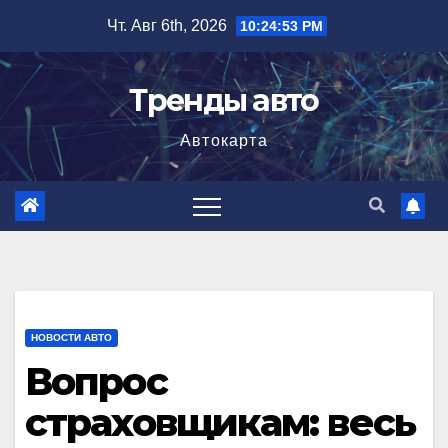
Перейти
Чт. Авг 6th, 2026
10:24:54 PM
к
содержимому
Тренды авто
Автокарта
НОВОСТИ АВТО
Вопрос
страховщикам: весь