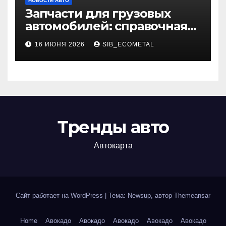
НОВОСТИ АВТО
Запчасти для грузовых
автомобилей: справочная
база по корейским и
16 ИЮНЯ 2026
SIB_ECOMETAL
японским моделям
Тренды авто
Автокарта
Сайт работает на WordPress
|
Тема: Newsup, автор
Themeansar
Home
Авокадо
Авокадо
Авокадо
Авокадо
Авокадо