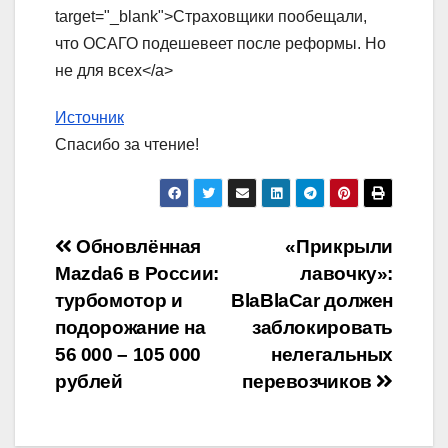
target="_blank">Страховщики пообещали,
что ОСАГО подешевеет после реформы. Но
не для всех</a>
Источник
Спасибо за чтение!
Навигация
Обновлённая
«Прикрыли
Mazda6 в России:
лавочку»:
по
турбомотор и
BlaBlaCar должен
записям
подорожание на
заблокировать
56 000 – 105 000
нелегальных
рублей
перевозчиков