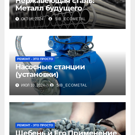
Нержавеющая сталь:
Металл будущего
ОКТ 16, 2024
SIB_ECOMETAL
РЕМОНТ - ЭТО ПРОСТО
Насосные станции
(установки)
ИЮЛ 10, 2024
SIB_ECOMETAL
РЕМОНТ - ЭТО ПРОСТО
Щебень и Его Применение