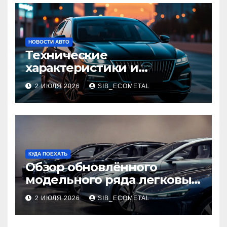
НОВОСТИ АВТО
Технические
характеристики и
доступные комплектации
2 ИЮЛЯ 2026
SIB_ECOMETAL
GAC Empow
КУДА ПОЕХАТЬ
Обзор обновлённого
модельного ряда легковых
автомобилей 2026 года
2 ИЮЛЯ 2026
SIB_ECOMETAL