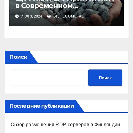
в Современном
Строительстве
ИЮЛ 3, 2024
SIB_ECOMETAL
Поиск
Поиск
Последние публикации
Обзор размещения RDP-серверов в Финляндии