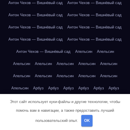
Антон Чехов — Вишнёвый сад
Антон Чехов — Вишнёвый сад
Антон Чехов — Вишнёвый сад
Антон Чехов — Вишнёвый сад
Антон Чехов — Вишнёвый сад
Антон Чехов — Вишнёвый сад
Антон Чехов — Вишнёвый сад
Антон Чехов — Вишнёвый сад
Антон Чехов — Вишнёвый сад
Апельсин
Апельсин
Апельсин
Апельсин
Апельсин
Апельсин
Апельсин
Апельсин
Апельсин
Апельсин
Апельсин
Апельсин
Апельсин
Арбуз
Арбуз
Арбуз
Арбуз
Арбуз
Арбуз
Арбуз
Арбуз
Арбуз
Арбуз
Этот сайт использует куки-файлы и другие технологии, чтобы
помочь вам в навигации, а также предоставить лучший
Артур Конан Дойл — Собака Баскервилей
Банан
Банан
пользовательский опыт.
OK
Банан
Банан
Банан
Банан
Банан
Банан
Банан