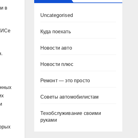
и в
Uncategorised
ИТИСе
Куда поехать
Новости авто
н.
Новости плюс
Ремонт — это просто
енных
их
Советы автомобилистам
и
Техобслуживание своими
руками
торых