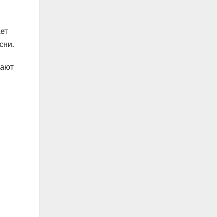
ет
сни.
лают