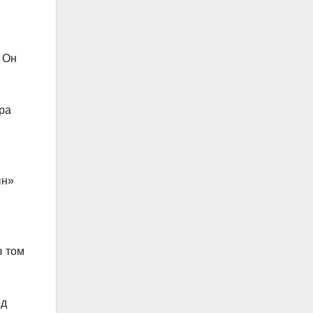
 Он
ра
ын»
в том
од