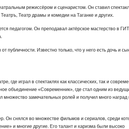
еатральным режиссёром и сценаристом. Он ставил спектакл
, Театръ, Театр драмы и комедии на Таганке и других.
ется педагогом. Он преподавал актёрское мастерство в Г
.
т публичности. Известно только, что у него есть дочь и сы
ре, где играл в спектаклях как классических, так и соврем
ьное объединение «Современник», где стал одним из ведущ
л множество замечательных ролей и получил много наград 
ер. Он снялся во множестве фильмов и сериалов, среди ко
ние» и многие другие. Его талант и харизма были высоко