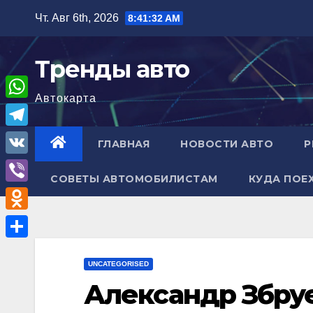
Перейти
Чт. Авг 6th, 2026
8:41:33 AM
к
содержимому
Тренды авто
Автокарта
W
h
T
ГЛАВНАЯ
НОВОСТИ АВТО
Р
a
e
V
t
СОВЕТЫ АВТОМОБИЛИСТАМ
КУДА ПОЕ
l
K
V
s
e
i
A
O
g
b
p
d
r
О
e
p
n
UNCATEGORISED
a
т
r
Александр Збру
o
m
п
k