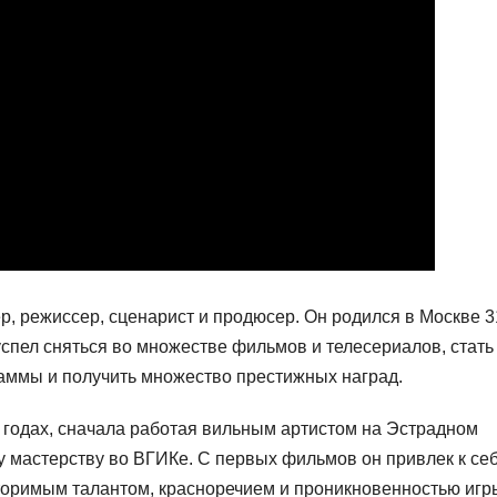
р, режиссер, сценарист и продюсер. Он родился в Москве 3
успел сняться во множестве фильмов и телесериалов, стать
аммы и получить множество престижных наград.
 годах, сначала работая вильным артистом на Эстрадном
у мастерству во ВГИКе. С первых фильмов он привлек к се
торимым талантом, красноречием и проникновенностью игр