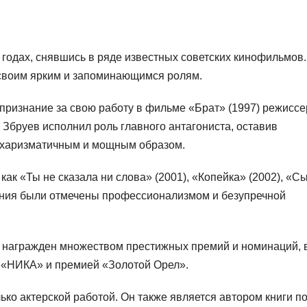
 годах, снявшись в ряде известных советских кинофильмов.
 своим ярким и запоминающимся ролям.
ризнание за свою работу в фильме «Брат» (1997) режиссе
 Збруев исполнил роль главного антагониста, оставив
 харизматичным и мощным образом.
 как «Ты не сказала ни слова» (2001), «Копейка» (2002), «С
пления были отмечены профессионализмом и безупречной
л награжден множеством престижных премий и номинаций, 
 «НИКА» и премией «Золотой Орел».
ько актерской работой. Он также является автором книги п