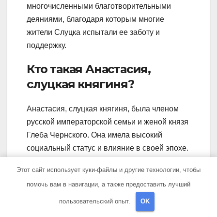
многочисленными благотворительными
деяниями, благодаря которым многие
жители Слуцка испытали ее заботу и
поддержку.
Кто такая Анастасия,
слуцкая княгиня?
Анастасия, слуцкая княгиня, была членом
русской императорской семьи и женой князя
Глеба Чернского. Она имела высокий
социальный статус и влияние в своей эпохе.
Этот сайт использует куки-файлы и другие технологии, чтобы
помочь вам в навигации, а также предоставить лучший
Навигация
Почему на теле
Причины
пользовательский опыт.
OK
появляются
появления