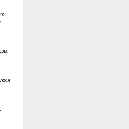
го
и
дом,
щуюся
.