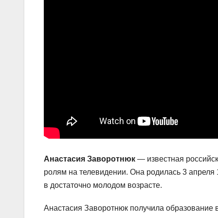
Анастасия Заворотнюк
— известная российска
ролям на телевидении. Она родилась 3 апреля 
в достаточно молодом возрасте.
Анастасия Заворотнюк получила образование 