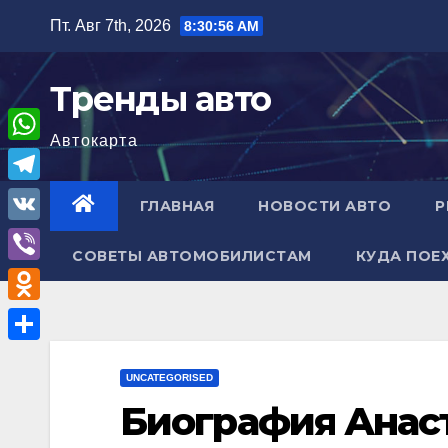
Перейти
Пт. Авг 7th, 2026
8:30:57 AM
к
содержимому
Тренды авто
Автокарта
W
h
T
ГЛАВНАЯ
НОВОСТИ АВТО
Р
a
e
V
t
СОВЕТЫ АВТОМОБИЛИСТАМ
КУДА ПОЕ
l
K
V
s
e
i
A
O
g
b
p
d
r
О
e
p
n
UNCATEGORISED
a
т
r
Биография Анас
o
m
п
k