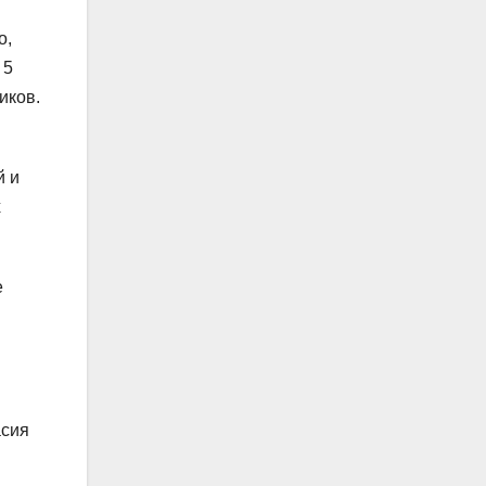
о,
 5
иков.
й и
х
е
асия