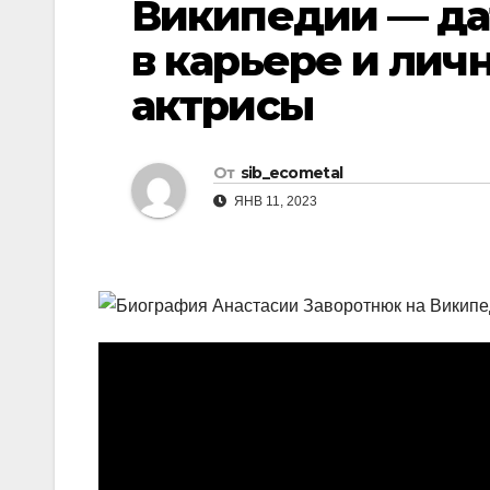
Википедии — да
р
l
а
в карьере и лич
a
в
актрисы
s
и
s
т
n
От
sib_ecometal
ь
ЯНВ 11, 2023
i
k
i