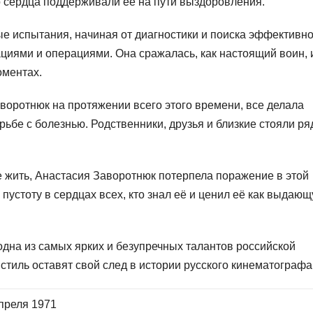
о сердца поддерживали её на пути выздоровления.
е испытания, начиная от диагностики и поиска эффективно
циями и операциями. Она сражалась, как настоящий воин, 
оментах.
воротнюк на протяжении всего этого времени, все делала
ьбе с болезнью. Родственники, друзья и близкие стояли ря
.
е жить, Анастасия Заворотнюк потерпела поражение в этой
 пустоту в сердцах всех, кто знал её и ценил её как выдаю
одна из самых ярких и безупречных талантов российской
стиль оставят свой след в истории русского кинематографа
преля 1971