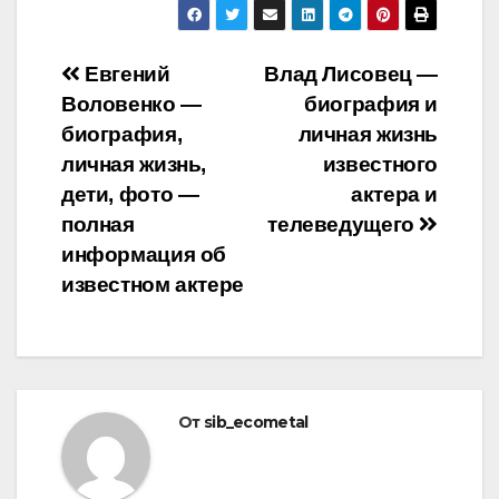
Навигация
Евгений
Влад Лисовец —
Воловенко —
биография и
по
биография,
личная жизнь
записям
личная жизнь,
известного
дети, фото —
актера и
полная
телеведущего
информация об
известном актере
От
sib_ecometal