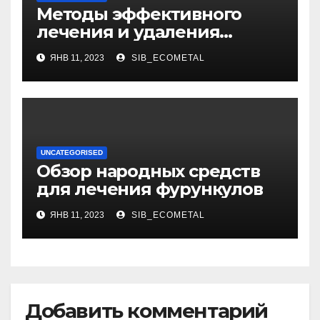
Методы эффективного
лечения и удаления
папиллом: аппаратные,
ЯНВ 11, 2023
SIB_ECOMETAL
хирургические способы,
медикаменты
UNCATEGORISED
Обзор народных средств
для лечения фурункулов
ЯНВ 11, 2023
SIB_ECOMETAL
Добавить комментарий