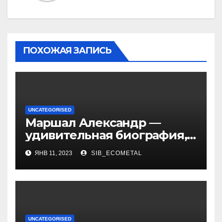
ПОХОЖАЯ ЗАПИСЬ
UNCATEGORISED
Маршал Александр —
удивительная биография,
интересные факты о жене,
ЯНВ 11, 2023
SIB_ECOMETAL
уникальная личная жизнь
и восхитительные дети
UNCATEGORISED