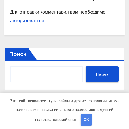
Для отправки комментария вам необходимо
авторизоваться
.
Поиск
Поиск
Последние публикации
Этот сайт использует куки-файлы и другие технологии, чтобы
помочь вам в навигации, а также предоставить лучший
Обзор размещения RDP-серверов в Финляндии
пользовательский опыт.
OK