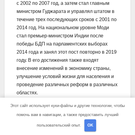
с 2002 по 2007 год, а затем стал главным
министром Гуджарата и управлял штатом в
течение трех последующих сроков с 2001 по
2014 год. На национальном уровне Моди
стал премьер-министром Индии после
победы БДП на парламентских выборах
2014 года и занял этот пост повторно в 2019
году. В его достижения также входят
внесение изменений в экономику страны,
улучшение условий жизни для населения и
проведение различных реформ в различных
областях.
Какое образование имеет
Этот сайт использует куки-файлы и другие технологии, чтобы
помочь вам в навигации, а также предоставить лучший
Нарендра Моди?
пользовательский опыт.
OK
Нарендра Моди имеет образование в