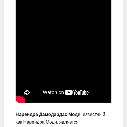
Нарендра Дамодардас Моди
, известный
как Нарендра Моди, является