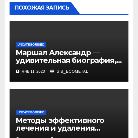
ПОХОЖАЯ ЗАПИСЬ
UNCATEGORISED
Маршал Александр —
удивительная биография,
интересные факты о жене,
ЯНВ 11, 2023
SIB_ECOMETAL
уникальная личная жизнь
и восхитительные дети
UNCATEGORISED
Методы эффективного
лечения и удаления
папиллом: аппаратные,