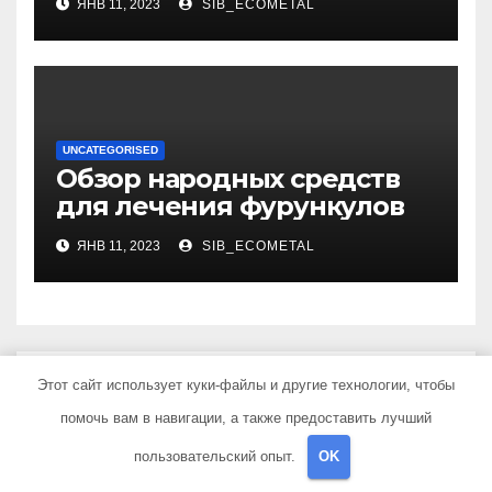
ЯНВ 11, 2023
SIB_ECOMETAL
хирургические способы,
медикаменты
UNCATEGORISED
Обзор народных средств
для лечения фурункулов
ЯНВ 11, 2023
SIB_ECOMETAL
Добавить комментарий
Этот сайт использует куки-файлы и другие технологии, чтобы
помочь вам в навигации, а также предоставить лучший
Для отправки комментария вам необходимо
пользовательский опыт.
OK
авторизоваться
.