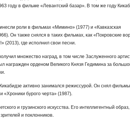
963 году в фильме «Левантский базар». В том же году Кика
инесли роли в фильмах «Мимино» (1977) и «Кавказская
6). Он также снялся в таких фильмах, как «Покровские во
!» (2013), где исполнил свои песни.
получил множество наград, в том числе Заслуженного артис
ыл награжден орденом Великого Князя Гедимина за большо
ки.
г Кикабидзе активно занимался режиссурой. Он снял фильм
и «Хроники бурого черта» (1987).
етского и грузинского искусства. Его интеллигентный образ,
зрителей и поклонников.