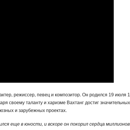
ктер, режиссер, певец и композитор. Он родился 19 июля 
даря своему таланту и харизме Вахтанг достиг значительных
оюзных и зарубежных проектах.
лся еще в юности, и вскоре он покорил сердца миллионов