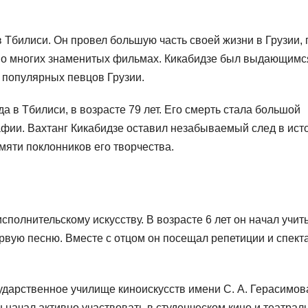
 Тбилиси. Он провел большую часть своей жизни в Грузии, 
 во многих знаменитых фильмах. Кикабидзе был выдающимс
 популярных певцов Грузии.
да в Тбилиси, в возрасте 79 лет. Его смерть стала большой
афии. Вахтанг Кикабидзе оставил незабываемый след в ист
амяти поклонников его творчества.
исполнительскому искусству. В возрасте 6 лет он начал учит
первую песню. Вместе с отцом он посещал репетиции и спект
ударственное училище киноискусств имени С. А. Герасимова
н начал активно участвовать в студенческом кино и театрал