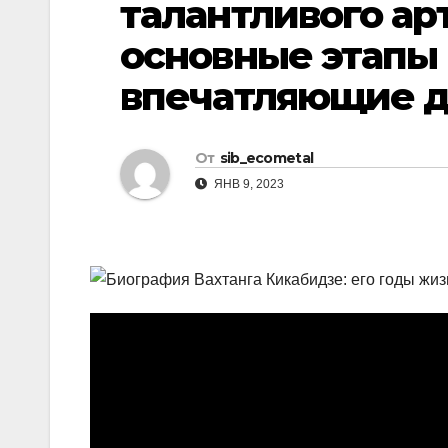
талантливого арт
р
l
а
основные этапы 
a
в
впечатляющие 
s
и
s
т
n
От
sib_ecometal
ь
ЯНВ 9, 2023
i
k
i