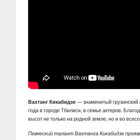
Вахтанг Кикабидзе
— знаменитый грузинский а
года в городе Тбилиси, в семье актеров. Благо
высот не только на родной земле, но и во всес
Певческий талант Вахтанга Кикабидзе прояви