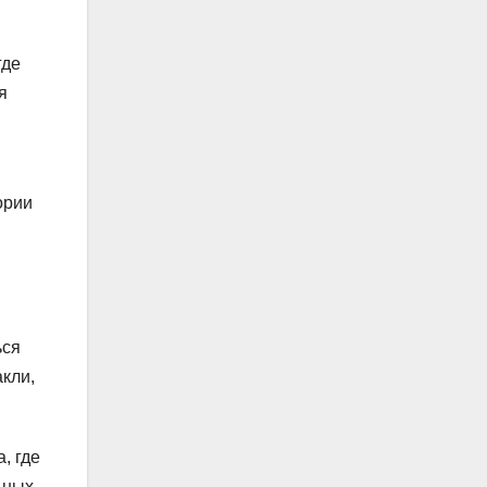
где
я
ории
ься
акли,
, где
ьных