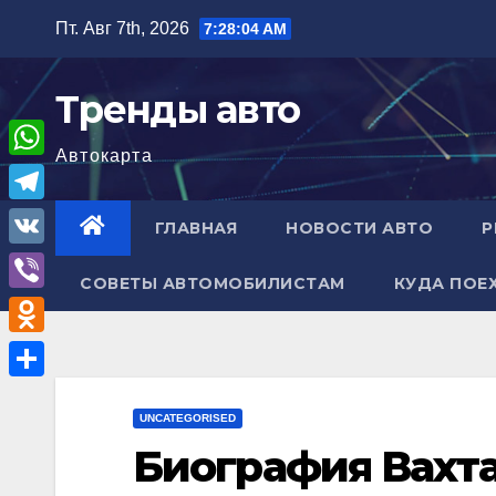
Перейти
Пт. Авг 7th, 2026
7:28:04 AM
к
содержимому
Тренды авто
Автокарта
W
h
T
ГЛАВНАЯ
НОВОСТИ АВТО
Р
a
e
V
t
СОВЕТЫ АВТОМОБИЛИСТАМ
КУДА ПОЕ
l
K
V
s
e
i
A
O
g
b
p
d
r
О
e
p
n
UNCATEGORISED
a
т
r
Биография Вахт
o
m
п
k