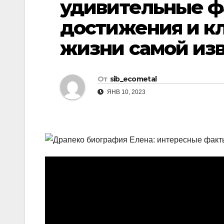
удивительные ф
р
l
а
достижения и к
a
в
жизни самой из
s
и
s
т
n
От
sib_ecometal
ь
ЯНВ 10, 2023
i
k
i