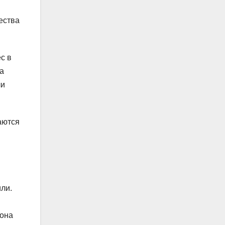
ества
с в
а
ли
аются
ли.
 она