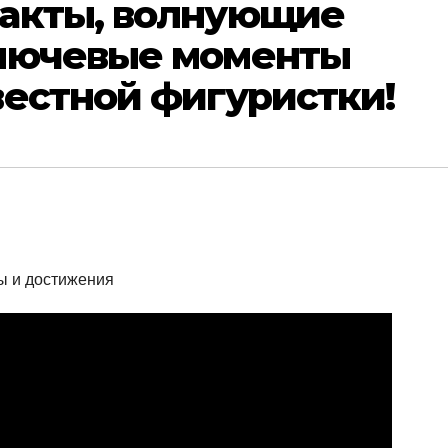
акты, волнующие
лючевые моменты
вестной фигуристки!