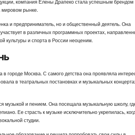
дукции, компания Елены Драпеко стала успешным брендом 
а мировом рынке.
нка и предприниматель, но и общественный деятель. Она
участвует в различных программных проектах, направленн
ой культуры и спорта в России неоценим.
нь
а в городе Москва. С самого детства она проявляла интерес
твовала в театральных постановках и музыкальных концерта
ся музыкой и пением. Она посещала музыкальную школу, гд
пиано. Ее страсть к музыке исключительно укрепилась, ког
вокальной студии.
альное образование и решила попробовать свои силы в