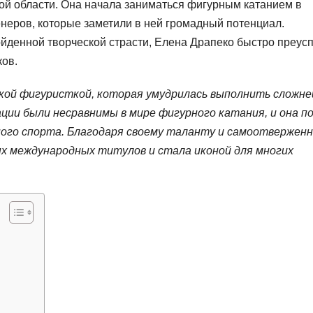
ой области. Она начала заниматься фигурным катанием в
енеров, которые заметили в ней громадный потенциал.
йденной творческой страсти, Елена Драпеко быстро преус
ков.
ской фигуристкой, которая умудрилась выполнить сложн
ации были несравнимы в мире фигурного катания, и она п
ного спорта. Благодаря своему таланту и самоотвержен
ых международных титулов и стала иконой для многих