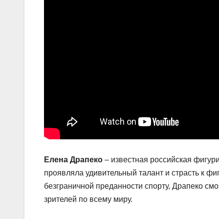
Елена Драпеко
– известная российская фигури
проявляла удивительный талант и страсть к фи
безграничной преданности спорту, Драпеко смо
зрителей по всему миру.