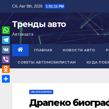
Перейти
Сб. Авг 8th, 2026
1:51:12 PM
к
содержимому
Тренды авто
Автокарта
W
h
T
ГЛАВНАЯ
НОВОСТИ АВТО
Р
a
e
V
t
СОВЕТЫ АВТОМОБИЛИСТАМ
КУДА ПОЕ
l
K
V
s
e
i
A
O
g
b
p
d
r
О
e
p
n
UNCATEGORISED
a
т
r
Драпеко биогра
o
m
п
k