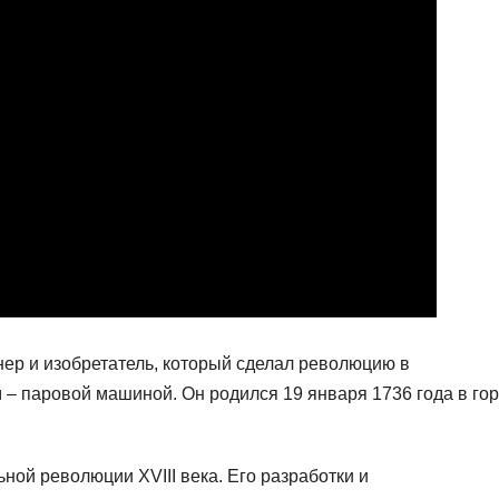
ер и изобретатель, который сделал революцию в
– паровой машиной. Он родился 19 января 1736 года в го
ной революции XVIII века. Его разработки и