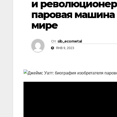
и революционер
р
l
а
паровая машина
a
в
мире
s
и
s
т
n
От
sib_ecometal
ь
ЯНВ 9, 2023
i
k
i