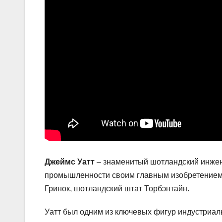
Джеймс Уатт
– знаменитый шотландский инжен
промышленности своим главным изобретением 
Гринок, шотландский штат Торбэнтайн.
Уатт был одним из ключевых фигур индустриаль