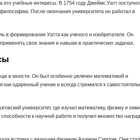
 его учебные интересы. В 1754 году Джеймс Уатт поступил
 и философию. После окончания университета он работал в
ь в формировании Уатта как ученого и изобретателя. Он
применять свои знания и навыки в практических задачах.
сы
ще в юности. Он был особенно увлечен математикой и
я как одаренный ученик и всегда стремился к самостоятел
говский университет, где изучал математику, физику и хим
способности к научной работе и получил множество наград
тала встреча с ведущим физиком Адамом Смитом. Они ста