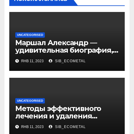
UNCATEGORISED
Маршал Александр —
удивительная биография,
интересные факты о жене,
ЯНВ 11, 2023
SIB_ECOMETAL
уникальная личная жизнь
и восхитительные дети
UNCATEGORISED
Методы эффективного
лечения и удаления
папиллом: аппаратные,
ЯНВ 11, 2023
SIB_ECOMETAL
хирургические способы,