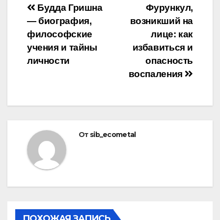
Навигация
Будда Гришна
Фурункул,
— биография,
возникший на
по
философские
лице: как
записям
учения и тайны
избавиться и
личности
опасность
воспаления
От
sib_ecometal
ПОХОЖАЯ ЗАПИСЬ