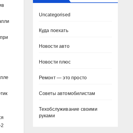
ив
Uncategorised
капли
Куда поехать
 при
Новости авто
Новости плюс
апле
Ремонт — это просто
отик
Советы автомобилистам
Техобслуживание своими
руками
ся
-2