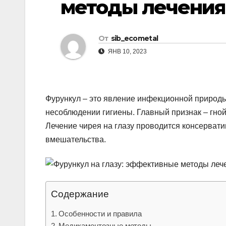
методы лечения
р
l
а
a
в
От
sib_ecometal
s
и
ЯНВ 10, 2023
s
т
n
ь
i
Фурункул – это явление инфекционной природы
k
несоблюдении гигиены. Главный признак – гной
Лечение чирея на глазу проводится консерват
i
вмешательства.
Содержание
Особенности и правила
Медикаментозные методы