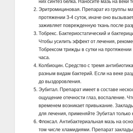
них синтез белка. Наносите мазь на веки т
Эритромициновая. Препарат из группы мак
протяжении 3-4 суток, иначе оно вызывае
заживляет поврежденную ткань после разр
Тобрекс. Бактериостатический и бактериц
Чтобы усилить эффект от лечения, реком
Тобрексом трижды в сутки на протяжении 
часа.
Колбиоцин. Средство с тремя антибиотик
разным видам бактерий. Если на веке раз
до выздоровления.
Эубитал. Препарат имеет в составе неско
ощущение отечности глаз, воспаление. Чт
временем возникает привыкание. Закладыв
для лечения, применяйте Эубитал только 
Флоксал. Антибактериальная мазь на осн
том числе хламидиями. Препарат заклады