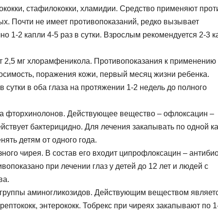
тококки, стафилококки, хламидии. Средство применяют прот
х. Почти не имеет противопоказаний, редко вызывает
но 1-2 капли 4-5 раз в сутки. Взрослым рекомендуется 2-3 
ит 2,5 мг хлорамфеникола. Противопоказания к применению
симость, поражения кожи, первый месяц жизни ребенка.
 сутки в оба глаза на протяжении 1-2 недель до полного
па фторхинолонов. Действующее вещество – офлоксацин –
ействует бактерицидно. Для лечения закапывать по одной к
нять детям от одного года.
зного чирея. В состав его входит ципрофлоксацин – антиби
опоказано при лечении глаз у детей до 12 лет и людей с
ва.
 группы аминогликозидов. Действующим веществом являет
рептококк, энтерококк. Тобрекс при чиреях закапывают по 1