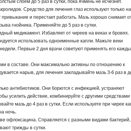
олстым слоем до 5 раз в сутки, пока ячмень не исчезнет.
ролидов. Средство для лечения глаз используют только на
т привыкание и перестает работать. Мазь хорошо снимает от
ыва гнойника. Применяйте до 5 раз в сутки.
идный медикамент. Избавляет от чиреев на веках и бровях.
ендуется использовать одноименные капли. Мажьте веки
недели. Первые 2 дня врачи советуют применять его кажды
ами в составе. Они максимально активны по отношению к
дувается нарыв, для лечения закладывайте мазь 3-6 раз в д
лько антибиотиков. Они борются с инфекцией, устраняют
обы усилить действие, комбинируйте с другими средствами 
айте мазь до 4 раз в сутки. Если используете при чирее к
на ночь.
ове офлоксацина. Справляется с разными видами бактерий,
вают трижды в сутки.