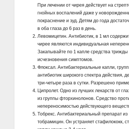
При лечении от чирея действует на стреп
гнойных воспалений даже у новорожденны
покраснение и зуд. Детям до года достаточ
в оба глаза до 6 раз в день.
Левомицетин. Антибиотик, в 1 мл содерж
чирее являются индивидуальная неперено
Закапывайте по 1 капле средства трижды в
исчезновения симптомов.
Флоксал. Антибактериальные капли, груп
антибиотик широкого спектра действия, д
три-четыре раза в сутки. Разрешено приме
Ципролет. Одно из лучших лекарств от гла
из группы фторхинолонов. Средство против
непереносимостью действующего вещест
Тобрекс. Антибактериальный препарат из
тобрамицин. Он устраняет стафилококк, ст