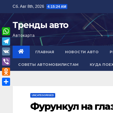
Перейти
Сб. Авг 8th, 2026
4:15:25 AM
к
содержимому
Тренды авто
Автокарта
W
h
T
ГЛАВНАЯ
НОВОСТИ АВТО
Р
a
e
V
t
СОВЕТЫ АВТОМОБИЛИСТАМ
КУДА ПОЕ
l
K
V
s
e
i
A
O
g
b
p
d
r
О
e
p
n
UNCATEGORISED
a
т
r
Фурункул на гла
o
m
п
k