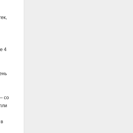
ек,
е 4
ень
– со
апли
 в