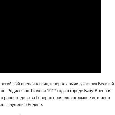
ссийский военачальник, генерал армии, участник Великой
ов. Родился он 14 июня 1917 года в городе Баку. Военная
о раннего детства Генерал проявлял огромное интерес к
изнь служению Родине.