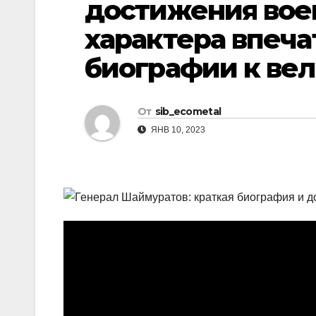
достижения вое
р
l
а
характера впеча
a
в
биографии к ве
s
и
s
т
n
От
sib_ecometal
ь
ЯНВ 10, 2023
i
k
i