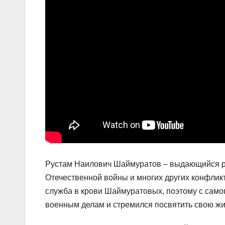
Рустам Наилович Шаймуратов – выдающийся ро
Отечественной войны и многих других конфликт
служба в крови Шаймуратовых, поэтому с самог
военным делам и стремился посвятить свою ж