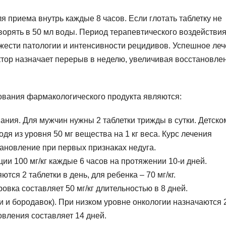
 приема внутрь каждые 8 часов. Если глотать таблетку не
ворять в 50 мл воды. Период терапевтического воздействи
яжести патологии и интенсивности рецидивов. Успешное ле
октор назначает перерыв в неделю, увеличивая восстановле
вания фармакологического продукта являются:
ания. Для мужчин нужны 2 таблетки трижды в сутки. Детско
дя из уровня 50 мг вещества на 1 кг веса. Курс лечения
ановление при первых признаках недуга.
ии 100 мг/кг каждые 6 часов на протяжении 10-и дней.
ся 2 таблетки в день, для ребенка – 70 мг/кг.
вка составляет 50 мг/кг длительностью в 8 дней.
 и бородавок). При низком уровне онкологии назначаются 
овления составляет 14 дней.