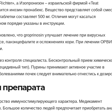
ichter», а Изопронизон – израильской фирмой «Teat
ржится инозин пронабекс. Вещество представляет собой сме
аблетки составляет 500 мг. Отличия могут касаться
ом порядке указаны в инструкции.
овлено, что groprinosin улучшает лечение при вирусных
се, панэнцефалите и осложнениях кори. При лечении ОРВИ
и.
з контроля специалиста. Бесконтрольный прием химическ
ецидивный тип). Пурины принимают активное участие в
олеваниями почек следует внимательно отнестись к дозиро
 препарата
карство иммуностимулирующего характера. Медикамент
. Большое количество людей предпочитает приобретать ан