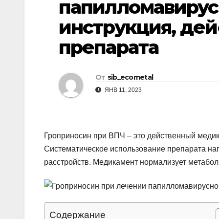
папилломавирус
р
l
а
инструкция, дей
a
в
препарата
s
и
s
т
n
От
sib_ecometal
ь
ЯНВ 11, 2023
i
k
i
Гроприносин при ВПЧ – это действенный медик
Систематическое использование препарата на
расстройств. Медикамент нормализует метабол
Содержание