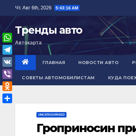
Перейти
Чт. Авг 6th, 2026
5:43:17 AM
к
содержимому
Тренды авто
Автокарта
W
h
T
ГЛАВНАЯ
НОВОСТИ АВТО
Р
a
e
V
t
СОВЕТЫ АВТОМОБИЛИСТАМ
КУДА ПОЕ
l
K
V
s
e
i
A
O
g
b
p
d
r
О
e
p
n
UNCATEGORISED
a
т
r
Гроприносин пр
o
m
п
k