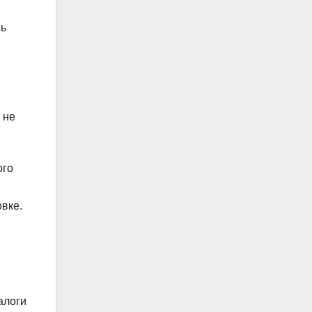
сь
 не
ого
вке.
алоги