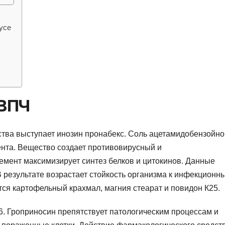
усе
 ВПЧ
тва выступает инозин пронабекс. Соль ацетамидобензойно
ента. Вещество создает противовирусный и
мент максимизирует синтез белков и цитокинов. Данные
В результате возрастает стойкость организма к инфекционн
я картофельный крахмал, магния стеарат и повидон К25.
6. Гроприносин препятствует патологическим процессам и