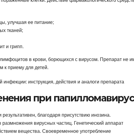
я пораженные клетки. Действие фармакологического средст
ы, улучшая ее питание;
ых тканей;
ит и грипп.
 лимфоцитов в крови, борющихся с вирусом. Препарат не и
м к приему для детей.
нения при папилломавиру
результативен, благодаря присутствию инозина.
 размножения вирусных частиц. Генетический аппарат
йствием вещества. Своевременное употребление