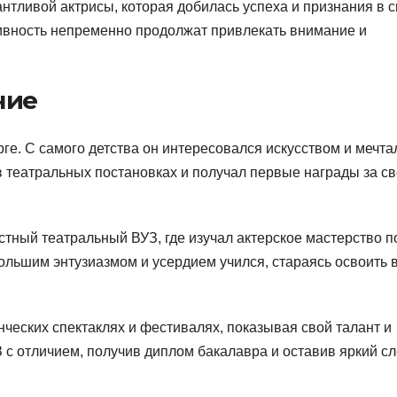
тливой актрисы, которая добилась успеха и признания в 
ивность непременно продолжат привлекать внимание и
ние
е. С самого детства он интересовался искусством и мечта
 в театральных постановках и получал первые награды за с
тный театральный ВУЗ, где изучал актерское мастерство п
ольшим энтузиазмом и усердием учился, стараясь освоить 
нческих спектаклях и фестивалях, показывая свой талант и
с отличием, получив диплом бакалавра и оставив яркий сл