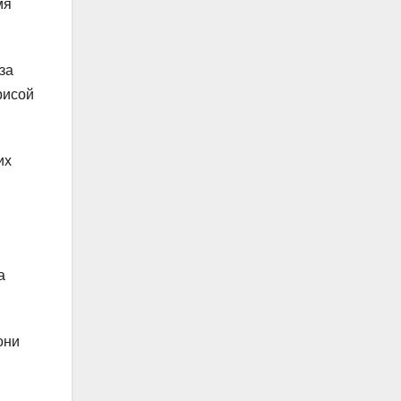
мя
за
рисой
их
а
они