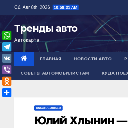
Перейти
Сб. Авг 8th, 2026
10:58:32 AM
к
содержимому
Тренды авто
Автокарта
W
h
T
ГЛАВНАЯ
НОВОСТИ АВТО
Р
a
e
V
t
СОВЕТЫ АВТОМОБИЛИСТАМ
КУДА ПОЕ
l
K
V
s
e
i
A
O
g
b
p
d
r
О
e
p
n
UNCATEGORISED
a
т
r
Юлий Хлынин — 
o
m
п
k