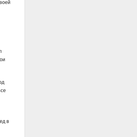
своей
л
вои
од
все
ед в