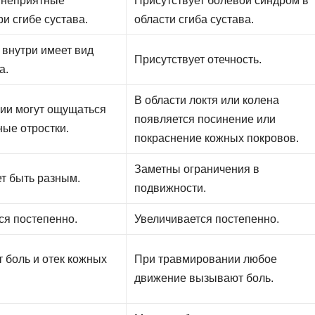
 неприятные
Присутствует болевой синдром в
и сгибе сустава.
области сгиба сустава.
 внутри имеет вид
Присутствует отечность.
а.
В области локтя или колена
ии могут ощущаться
появляется посинение или
ые отростки.
покраснение кожных покровов.
Заметны ограничения в
т быть разным.
подвижности.
ся постепенно.
Увеличивается постепенно.
т боль и отек кожных
При травмировании любое
движение вызывают боль.