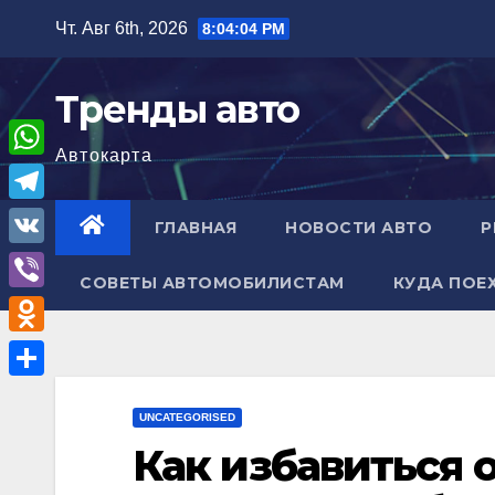
Перейти
Чт. Авг 6th, 2026
8:04:05 PM
к
содержимому
Тренды авто
Автокарта
W
h
T
ГЛАВНАЯ
НОВОСТИ АВТО
Р
a
e
V
t
СОВЕТЫ АВТОМОБИЛИСТАМ
КУДА ПОЕ
l
K
V
s
e
i
A
O
g
b
p
d
r
О
e
p
n
UNCATEGORISED
a
т
r
Как избавиться 
o
m
п
k