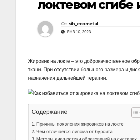
локтевом сгибе 
р
l
а
a
в
От
sib_ecometal
s
и
ЯНВ 10, 2023
s
т
n
ь
i
Жировик на локте – это доброкачественное обр
k
ткани. При отсутствии большого размера и дис
назначения дальнейшей терапии.
i
Содержание
Причины появления жировиков на локте
Чем отличается липома от бурсита
Методы диагностики образований на суставах