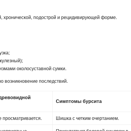
ой, хронической, подострой и рецидивирующей форме.
зка;
кулезный);
змами околосуставной сумки.
но возникновение последствий.
древовидной
Симптомы бурсита
е просматривается.
Шишка с четким очертанием.