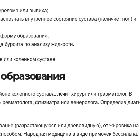
ерелома или вывиха;
аспознать внутреннее состояние сустава (наличие гноя) и
ь форму образования;
а бурсита по анализу жидкости.
 образования
оне коленного сустава, лечит хирург или травматолог. В
 ревматолога, фтизиатра или венеролога. Определив диагн
ование (разрастающуюся или древовидную), от жировика на
 способом. Народная медицина в виде примочек бессильна.