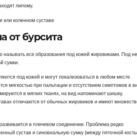
находят липому.
а от бурсита
о называть все образования под кожей жировиками. Под не
й сумки.
яются под кожей и могут локализоваться в любом месте
тся мягкостью при пальпации и отсутствием симптомов в в
мируются в мягких тканях, на вид напоминают шишку.
тавах отличаются от обычных жировиков и имеют множеств
 развивается в плечевом соединении. Проблема редко
ренный сустав и синовиальную сумку (между пяточной кость