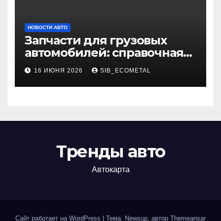
НОВОСТИ АВТО
Запчасти для грузовых
автомобилей: справочная
база по корейским и
16 ИЮНЯ 2026
SIB_ECOMETAL
японским моделям
Тренды авто
Автокарта
Сайт работает на WordPress
|
Тема: Newsup, автор
Themeansar