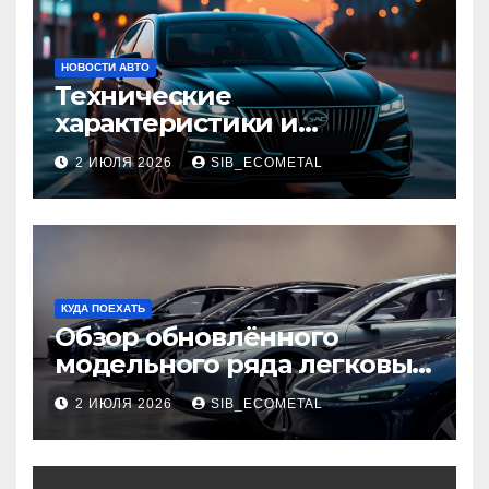
НОВОСТИ АВТО
Технические
характеристики и
доступные комплектации
2 ИЮЛЯ 2026
SIB_ECOMETAL
GAC Empow
КУДА ПОЕХАТЬ
Обзор обновлённого
модельного ряда легковых
автомобилей 2026 года
2 ИЮЛЯ 2026
SIB_ECOMETAL