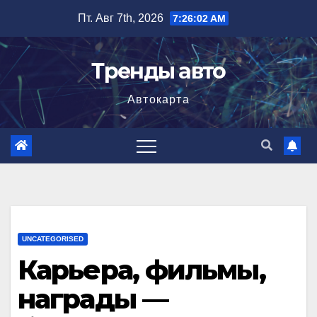
Перейти
Пт. Авг 7th, 2026
7:26:03 AM
к
содержимому
Тренды авто
Автокарта
UNCATEGORISED
Карьера, фильмы,
награды —