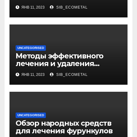
интересные факты о жене,
ЯНВ 11, 2023
SIB_ECOMETAL
уникальная личная жизнь
и восхитительные дети
UNCATEGORISED
Методы эффективного
лечения и удаления
папиллом: аппаратные,
ЯНВ 11, 2023
SIB_ECOMETAL
хирургические способы,
медикаменты
UNCATEGORISED
Обзор народных средств
для лечения фурункулов