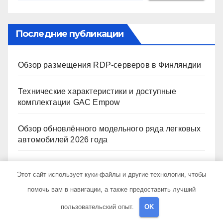
Последние публикации
Обзор размещения RDP-серверов в Финляндии
Технические характеристики и доступные
комплектации GAC Empow
Обзор обновлённого модельного ряда легковых
автомобилей 2026 года
Запчасти для грузовых автомобилей:
Этот сайт использует куки-файлы и другие технологии, чтобы
справочная база по корейским и японским
моделям
помочь вам в навигации, а также предоставить лучший
пользовательский опыт.
OK
Производство полуприцепов: технологии,