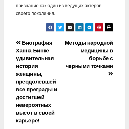
признание как один из ведущих актеров
своего поколения.
Навигация
Биография
Методы народной
Ханна Бинке —
медицины в
по
удивительная
борьбе с
записям
история
черными точками
женщины,
преодолевшей
все преграды и
достигшей
невероятных
высот в своей
карьере!