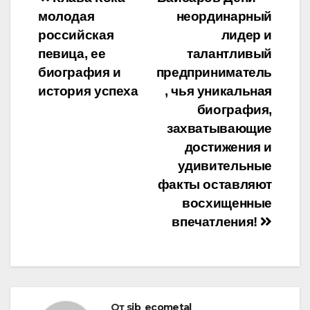
Навигация
молодая
неординарный
по
российская
лидер и
записям
певица, ее
талантливый
биография и
предприниматель
история успеха
, чья уникальная
биография,
захватывающие
достижения и
удивительные
факты оставляют
восхищенные
впечатления!
От
sib_ecometal