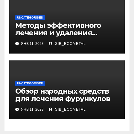
UNCATEGORISED
Методы эффективного
лечения и удаления
папиллом: аппаратные,
ЯНВ 11, 2023
SIB_ECOMETAL
хирургические способы,
медикаменты
UNCATEGORISED
Обзор народных средств
для лечения фурункулов
ЯНВ 11, 2023
SIB_ECOMETAL