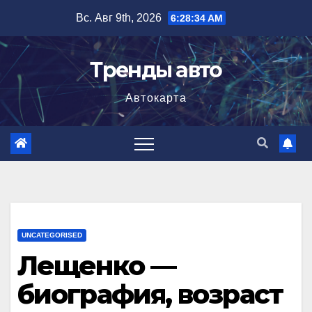
Перейти
Вс. Авг 9th, 2026
6:28:35 AM
к
содержимому
Тренды авто
Автокарта
UNCATEGORISED
Лещенко —
биография, возраст