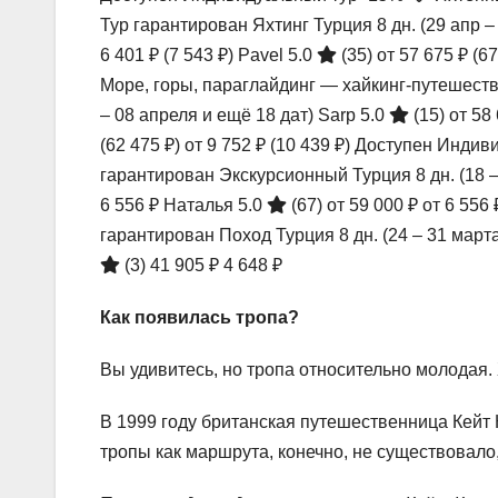
Тур гарантирован Яхтинг Турция
8 дн.
(29 апр –
6 401 ₽
(7 543 ₽)
Pavel 5.0
(35)
от 57 675 ₽
(67
Море, горы, параглайдинг — хайкинг-путешест
– 08 апреля и ещё 18 дат)
Sarp 5.0
(15)
от 58
(62 475 ₽)
от 9 752 ₽
(10 439 ₽)
Доступен Индив
гарантирован Экскурсионный Турция
8 дн.
(18 
6 556 ₽
Наталья 5.0
(67)
от 59 000 ₽
от 6 556
гарантирован Поход Турция
8 дн.
(24 – 31 март
(3)
41 905 ₽
4 648 ₽
Как появилась тропа?
Вы удивитесь, но тропа относительно молодая.
В 1999 году британская путешественница Кейт 
тропы как маршрута, конечно, не существовал