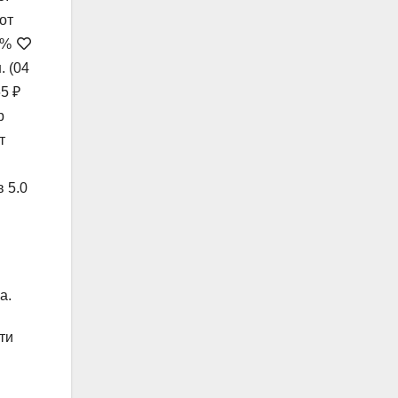
от
6%
н.
(04
65 ₽
р
т
 5.0
ва.
ти