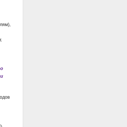
лям),
.
то
ти
родов
о.