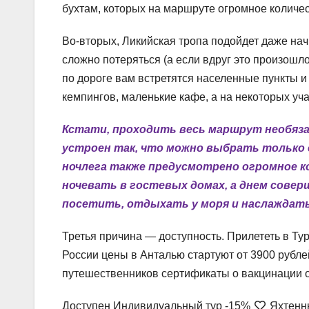
бухтам, которых на маршруте огромное количес
Во-вторых, Ликийская тропа подойдет даже н
сложно потеряться (а если вдруг это произошл
по дороге вам встретятся населенные пункты и
кемпингов, маленькие кафе, а на некоторых уч
Кстати, проходить весь маршрут необяз
устроен так, что можно выбрать только е
ночлега также предусмотрено огромное к
ночевать в гостевых домах, а днем сове
посетить, отдыхать у моря и наслаждать
Третья причина — доступность. Прилететь в Ту
России цены в Анталью стартуют от 3900 рублей
путешественников сертификаты о вакцинации от
Доступен Индивидуальный тур
-15%
Яхтенны