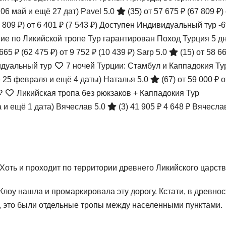
 06 май и ещё 27 дат)
Pavel 5.0
(35)
от 57 675 ₽
(67 809 ₽)
 809 ₽)
от 6 401 ₽
(7 543 ₽)
Доступен Индивидуальный тур
-
вие по Ликийской тропе Тур гарантирован Поход Турция
5 д
 665 ₽
(62 475 ₽)
от 9 752 ₽
(10 439 ₽)
Sarp 5.0
(15)
от 58 6
идуальный тур
7 ночей Турции: Стамбул и Каппадокия Ту
– 25 февраля и ещё 4 даты)
Наталья 5.0
(67)
от 59 000 ₽
о
 ₽
Ликийская тропа без рюкзаков + Каппадокия Тур
а и ещё 1 дата)
Вячеслав 5.0
(3)
41 905 ₽
4 648 ₽
Вячеслав
 Хоть и проходит по территории древнего Ликийского царст
Клоу нашла и промаркировала эту дорогу. Кстати, в древнос
о, это были отдельные тропы между населенными пунктами.