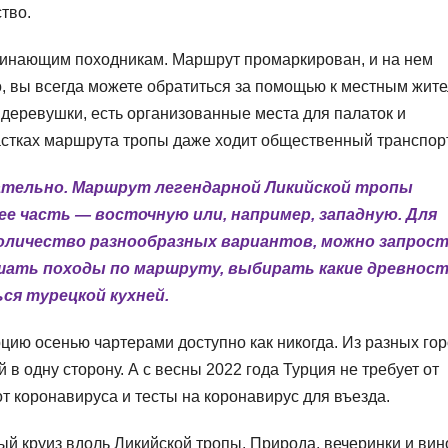
тво.
ачинающим походникам. Маршрут промаркирован, и на нем
о, вы всегда можете обратиться за помощью к местным жите
 деревушки, есть организованные места для палаток и
астках маршрута тропы даже ходит общественный транспорт
ательно. Маршрут легендарной Ликийской тропы
е часть — восточную или, например, западную. Для
оличество разнообразных вариантов, можно запрос
ршать походы по маршруту, выбирать какие древнос
ся турецкой кухней.
рцию осенью чартерами доступно как никогда. Из разных го
 в одну сторону. А с весны 2022 года Турция не требует от
 коронавируса и тесты на коронавирус для въезда.
й круиз вдоль Ликийской тропы. Природа, вечеринки и вин