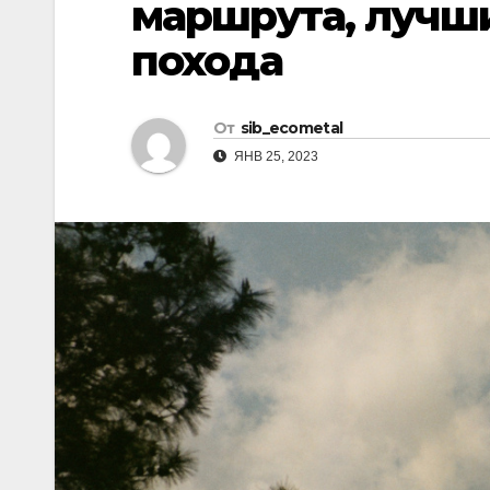
маршрута, лучш
р
l
а
похода
a
в
s
и
От
sib_ecometal
s
т
ЯНВ 25, 2023
n
ь
i
k
i