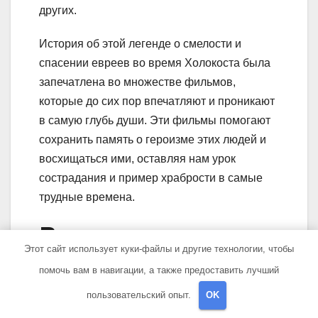
других.
История об этой легенде о смелости и
спасении евреев во время Холокоста была
запечатлена во множестве фильмов,
которые до сих пор впечатляют и проникают
в самую глубь души. Эти фильмы помогают
сохранить память о героизме этих людей и
восхищаться ими, оставляя нам урок
сострадания и пример храбрости в самые
трудные времена.
Вопрос-ответ:
Этот сайт использует куки-файлы и другие технологии, чтобы
помочь вам в навигации, а также предоставить лучший
Какие фильмы о
биографиях стоит
пользовательский опыт.
OK