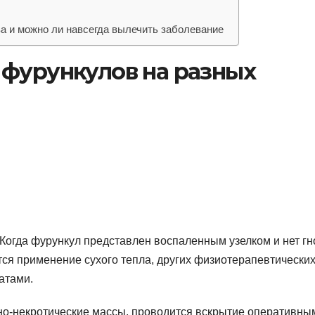
ва и можно ли навсегда вылечить заболевание
 фурункулов на разных
Когда фурункул представлен воспаленным узелком и нет гн
тся применение сухого тепла, других физиотерапевтически
атами.
но-некротические массы, проводится вскрытие оперативны