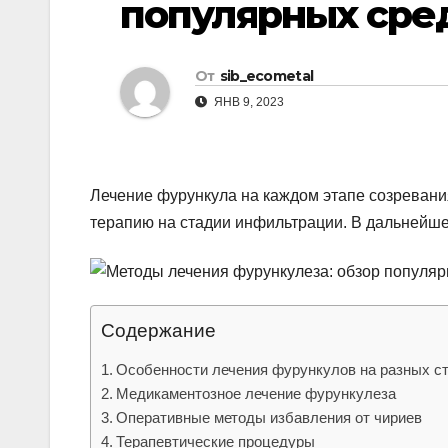
популярных сре
р
l
а
a
в
От
sib_ecometal
s
и
ЯНВ 9, 2023
s
т
n
ь
i
Лечение фурункула на каждом этапе созревани
k
терапию на стадии инфильтрации. В дальнейшем
i
Содержание
Особенности лечения фурункулов на разных с
Медикаментозное лечение фурункулеза
Оперативные методы избавления от чириев
Терапевтические процедуры