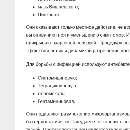
мазь Вишневского;
Цинковая.
Они оказывают только местное действие, не в
вытягиванию гноя и уменьшению симптомов. И
прикрывают марлевой повязкой. Процедуру пов
эффективностью и динамикой разрешения вос
Для борьбы с инфекцией используют антибакт
Синтомициновую;
Тетрациклиновую;
Левомеколь;
Гентамициновая.
Они подавляют размножение микроорганизмов в
бактериостатически. Так удается остановить в
тканей. Противопоказанием является гиперчув