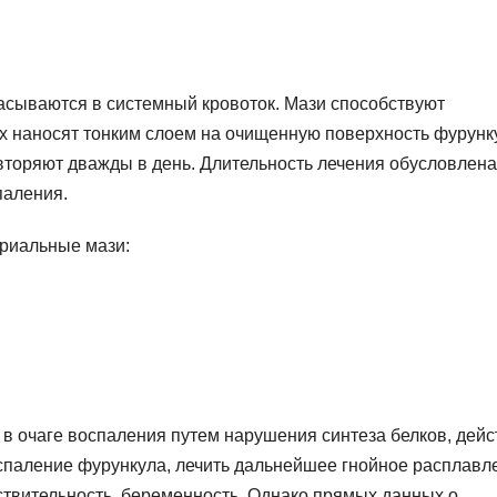
сасываются в системный кровоток. Мази способствуют
х наносят тонким слоем на очищенную поверхность фурунк
торяют дважды в день. Длительность лечения обусловлена
паления.
ериальные мази:
 очаге воспаления путем нарушения синтеза белков, дейс
оспаление фурункула, лечить дальнейшее гнойное расплавл
ствительность, беременность. Однако прямых данных о