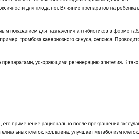
ксичности для плода нет. Влияние препаратов на ребенка 
мым показанием для назначения антибиотиков в форме таб
апример, тромбоза кавернозного синуса, сепсиса. Проводит
е препаратами, ускоряющими регенерацию эпителия. К так
, его применение рационально после прекращения экссуда
телиальных клеток, коллагена, улучшает метаболизм клеток