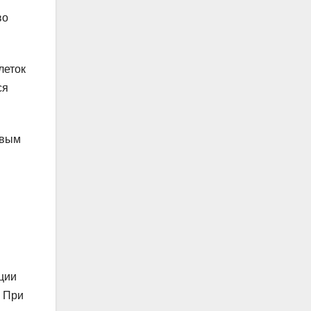
во
леток
ся
овым
ции
. При