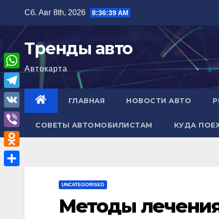
Перейти
Сб. Авг 8th, 2026
8:36:40 AM
к
содержимому
Тренды авто
Автокарта
W
h
T
ГЛАВНАЯ
НОВОСТИ АВТО
Р
a
e
V
t
СОВЕТЫ АВТОМОБИЛИСТАМ
КУДА ПОЕ
l
K
V
s
e
i
A
O
g
b
p
d
r
О
e
p
n
UNCATEGORISED
a
т
r
Методы лечения
o
m
п
k