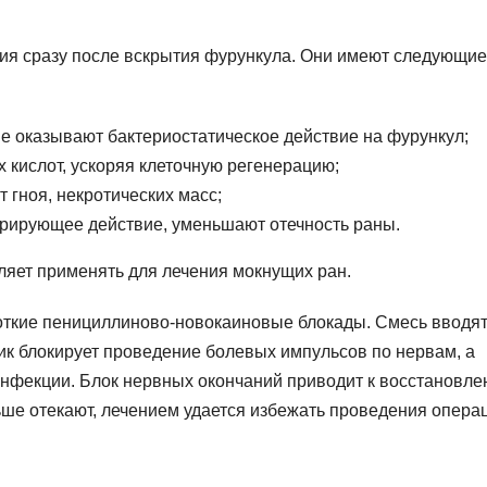
ия сразу после вскрытия фурункула. Они имеют следующие
ве оказывают бактериостатическое действие на фурункул;
 кислот, ускоряя клеточную регенерацию;
 гноя, некротических масс;
рирующее действие, уменьшают отечность раны.
ляет применять для лечения мокнущих ран.
откие пенициллиново-новокаиновые блокады. Смесь вводя
тик блокирует проведение болевых импульсов по нервам, а
нфекции. Блок нервных окончаний приводит к восстановл
ьше отекают, лечением удается избежать проведения опера