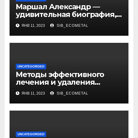
Маршал Александр —
удивительная биография,
интересные факты о жене,
ЯНВ 11, 2023
SIB_ECOMETAL
уникальная личная жизнь
и восхитительные дети
UNCATEGORISED
Методы эффективного
лечения и удаления
папиллом: аппаратные,
ЯНВ 11, 2023
SIB_ECOMETAL
хирургические способы,
медикаменты
UNCATEGORISED