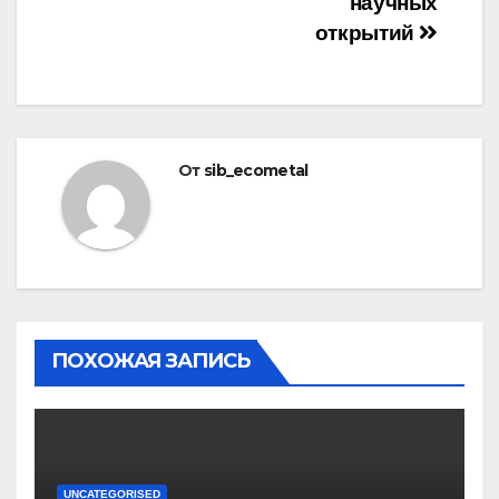
научных
открытий
От
sib_ecometal
ПОХОЖАЯ ЗАПИСЬ
UNCATEGORISED