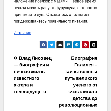
наложение повязок с мазями. Первое время
нельзя мочить рану от фурункула, осторожно
принимайте душ. Откажитесь от алкоголя,
придерживайтесь правильного питания.
Источник
Навигация
Влад Лисовец
Биография
— биография и
Галилея –
по
личная жизнь
таинственный
записям
известного
путь великого
актера и
ученого от
телеведущего
счастливого
детства до
революционных