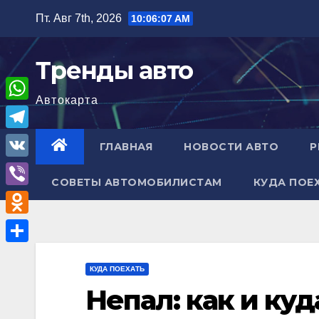
Перейти
Пт. Авг 7th, 2026
10:06:09 AM
к
содержимому
Тренды авто
Автокарта
W
h
T
ГЛАВНАЯ
НОВОСТИ АВТО
Р
a
e
V
t
СОВЕТЫ АВТОМОБИЛИСТАМ
КУДА ПОЕ
l
K
V
s
e
i
A
O
g
b
p
d
r
О
e
p
n
КУДА ПОЕХАТЬ
a
т
r
Непал: как и куд
o
m
п
k