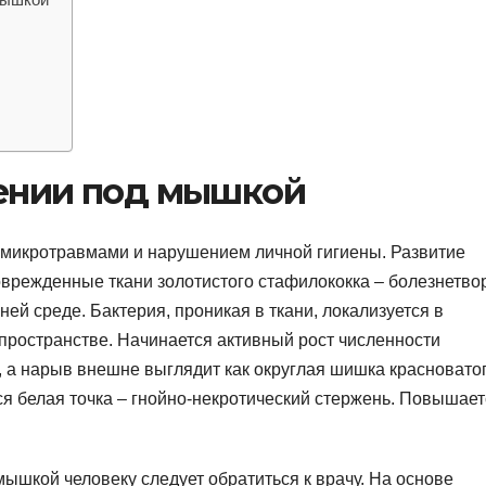
лении под мышкой
 микротравмами и нарушением личной гигиены. Развитие
оврежденные ткани золотистого стафилококка – болезнетво
ей среде. Бактерия, проникая в ткани, локализуется в
ространстве. Начинается активный рост численности
, а нарыв внешне выглядит как округлая шишка красновато
ся белая точка – гнойно-некротический стержень. Повышает
ышкой человеку следует обратиться к врачу. На основе