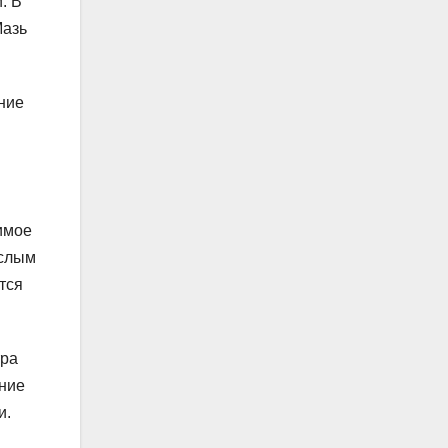
. В
Мазь
ние
имое
ослым
тся
тра
ение
и.