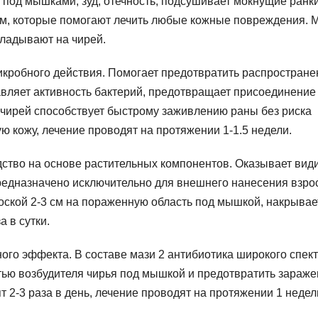
 под мышками, зуд, отечность, подсушивает мокнущие ранки
орм, которые помогают лечить любые кожные повреждения. 
кладывают на чирей.
кробного действия. Помогает предотвратить распростране
вляет активность бактерий, предотвращает присоединение
чирей способствует быстрому заживлению раны без риска
ю кожу, лечение проводят на протяжении 1-1.5 недели.
ство на основе растительных компонентов. Оказывает вид
редназначено исключительно для внешнего нанесения взр
оской 2-3 см на пораженную область под мышкой, накрывае
а в сутки.
ого эффекта. В составе мази 2 антибиотика широкого спек
стью возбудителя чирья под мышкой и предотвратить зараж
 2-3 раза в день, лечение проводят на протяжении 1 недел