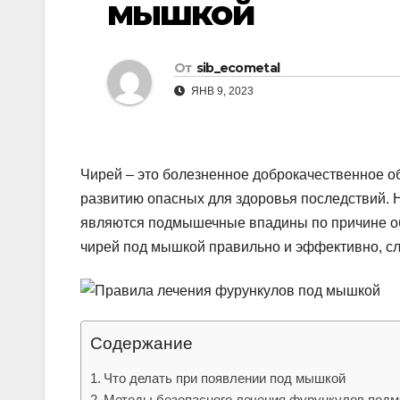
мышкой
р
l
а
a
в
От
sib_ecometal
s
и
ЯНВ 9, 2023
s
т
n
ь
i
Чирей – это болезненное доброкачественное о
k
развитию опасных для здоровья последствий.
являются подмышечные впадины по причине об
i
чирей под мышкой правильно и эффективно, сле
Содержание
Что делать при появлении под мышкой
Методы безопасного лечения фурункулов под