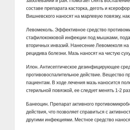
заболеваний и ран. Помогает снять воспаление
составе препарата касторка, деготь и ксероф
Вишневского наносят на марлевую повязку, на
Левомеколь. Эффективное средство противоми
стафилококковой инфекции под мышками, пода
вторичных инвазий. Нанесение Левомеколя на 
рецидива болезни. Мазь наносят на чистую суху
Илон. Антисептическое дезинфицирующее сред
противовоспалительное действие. Вещество п
пациентам. В ходе лечения мазь наносится пол
стерильной повязкой, ее следует менять 1-2 раз
Банеоцин. Препарат активного противомикробн
действия, что позволяет справиться с активно
другими инфекциями. Местное средство наносят