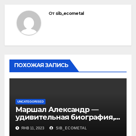
От
sib_ecometal
ПОХОЖАЯ ЗАПИСЬ
UNCATEGORISED
Маршал Александр —
удивительная биография,
интересные факты о жене,
ЯНВ 11, 2023
SIB_ECOMETAL
уникальная личная жизнь