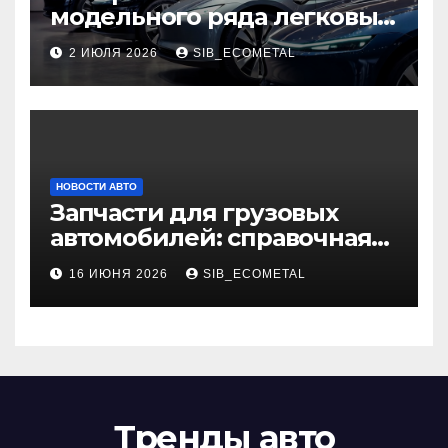
модельного ряда легковых
автомобилей 2026 года
2 ИЮЛЯ 2026
SIB_ECOMETAL
НОВОСТИ АВТО
Запчасти для грузовых
автомобилей: справочная
база по корейским и
16 ИЮНЯ 2026
SIB_ECOMETAL
японским моделям
Тренды авто