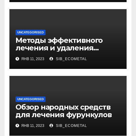
и восхитительные дети
UNCATEGORISED
Методы эффективного
лечения и удаления
папиллом: аппаратные,
ЯНВ 11, 2023
SIB_ECOMETAL
хирургические способы,
медикаменты
UNCATEGORISED
Обзор народных средств
для лечения фурункулов
ЯНВ 11, 2023
SIB_ECOMETAL