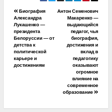
Навигация
Биография
Антон Семенович
Александра
Макаренко —
по
Лукашенко —
выдающийся
записям
президента
педагог, чья
Белоруссии — от
биография,
детства к
достижения и
политической
вклад в
карьере и
педагогику
достижениям
оказывают
огромное
влияние на
современное
образование