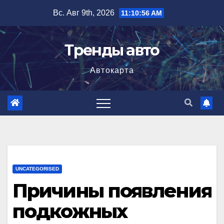
Перейти
Вс. Авг 9th, 2026
11:10:58 AM
к
содержимому
Тренды авто
Автокарта
UNCATEGORISED
Причины появления
подкожных