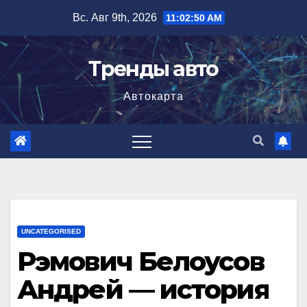
Перейти
Вс. Авг 9th, 2026
11:02:51 AM
к
содержимому
Тренды авто
Автокарта
UNCATEGORISED
Рэмович Белоусов
Андрей — история