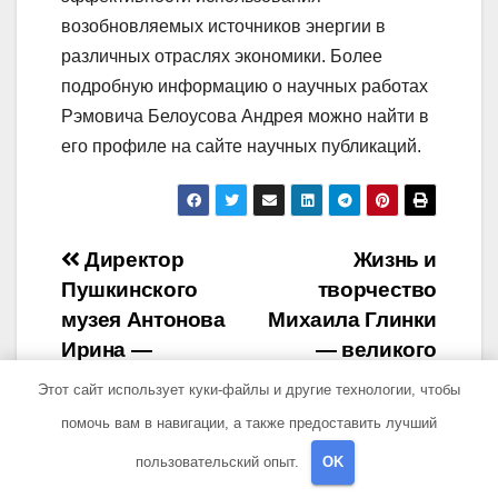
возобновляемых источников энергии в
различных отраслях экономики. Более
подробную информацию о научных работах
Рэмовича Белоусова Андрея можно найти в
его профиле на сайте научных публикаций.
Навигация
Директор
Жизнь и
Пушкинского
творчество
по
музея Антонова
Михаила Глинки
записям
Ирина —
— великого
восхитительное
композитора,
Этот сайт использует куки-файлы и другие технологии, чтобы
руководство,
открывшего
помочь вам в навигации, а также предоставить лучший
грандиозные
новую эпоху в
пользовательский опыт.
OK
успехи и
русской музыке