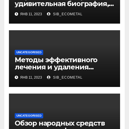
удивительная биография,
интересные факты о жене,
ЯНВ 11, 2023
SIB_ECOMETAL
уникальная личная жизнь
и восхитительные дети
UNCATEGORISED
Методы эффективного
лечения и удаления
папиллом: аппаратные,
ЯНВ 11, 2023
SIB_ECOMETAL
хирургические способы,
медикаменты
UNCATEGORISED
Обзор народных средств