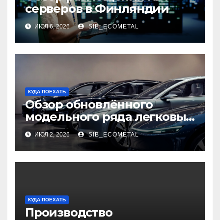
серверов в Финляндии
ИЮЛ 6, 2026
SIB_ECOMETAL
КУДА ПОЕХАТЬ
Обзор обновлённого
модельного ряда легковых
автомобилей 2026 года
ИЮЛ 2, 2026
SIB_ECOMETAL
КУДА ПОЕХАТЬ
Производство