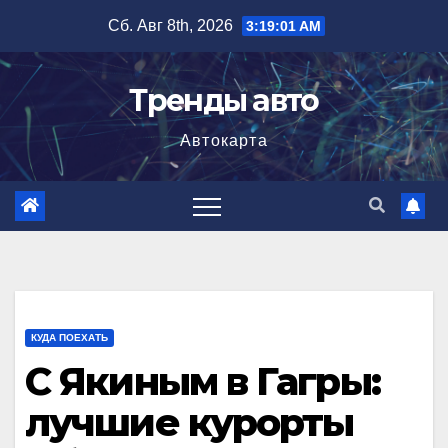
Перейти
Сб. Авг 8th, 2026
3:19:02 AM
к
содержимому
Тренды авто
Автокарта
КУДА ПОЕХАТЬ
С Якиным в Гагры:
лучшие курорты