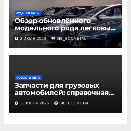
КУДА ПОЕХАТЬ
Обзор обновлённого
модельного ряда легковых
автомобилей 2026 года
2 ИЮЛЯ 2026
SIB_ECOMETAL
НОВОСТИ АВТО
Запчасти для грузовых
автомобилей: справочная
база по корейским и
16 ИЮНЯ 2026
SIB_ECOMETAL
японским моделям