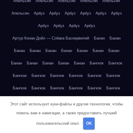
Апельсин
Апельсин
Апельсин
Апельсин
Апельсин
Апельсин
Арбуз
Арбуз
Арбуз
Арбуз
Арбуз
Арбуз
Арбуз
Арбуз
Арбуз
Арбуз
Артур Конан Дойл — Собака Баскервилей
Банан
Банан
Банан
Банан
Банан
Банан
Банан
Банан
Банан
Банан
Банан
Банан
Банан
Банан
Бангкок
Бангкок
Бангкок
Бангкок
Бангкок
Бангкок
Бангкок
Бангкок
Бангкок
Бангкок
Бангкок
Бангкок
Бангкок
Бангкок
Бангкок
Бангкок
Бангкок
Бангкок
Бангкок
Бангкок
Этот сайт использует куки-файлы и другие технологии, чтобы
помочь вам в навигации, а также предоставить лучший
Бангкок
Бангкок
Бангкок
Берлин
Берлин
Берлин
пользовательский опыт.
OK
Берлин
Берлин
Берлин
Берлин
Берлин
Берлин