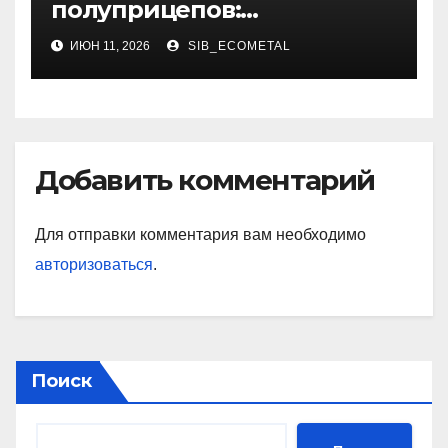
полуприцепов:
технологии, материалы и
ИЮН 11, 2026
SIB_ECOMETAL
этапы изготовления
Добавить комментарий
Для отправки комментария вам необходимо
авторизоваться
.
Поиск