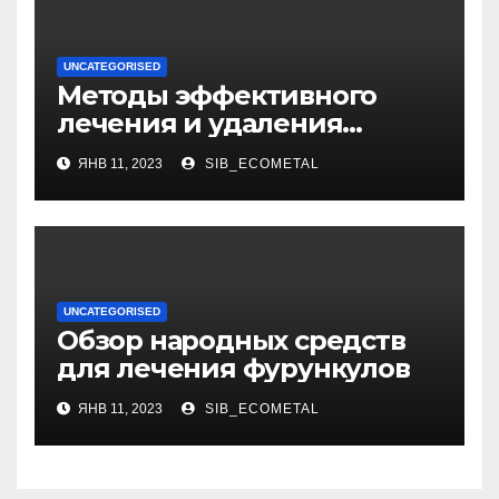
UNCATEGORISED
Методы эффективного
лечения и удаления
папиллом: аппаратные,
ЯНВ 11, 2023
SIB_ECOMETAL
хирургические способы,
медикаменты
UNCATEGORISED
Обзор народных средств
для лечения фурункулов
ЯНВ 11, 2023
SIB_ECOMETAL