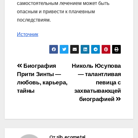
самостоятельным лечением может быть
опасным и привести к плачевным
последствиям.
Источник
Навигация
Биография
Николь Юсупова
Прити Зинты —
— талантливая
по
любовь, карьера,
певица с
записям
тайны
захватывающей
биографией
От
sib_ecometal