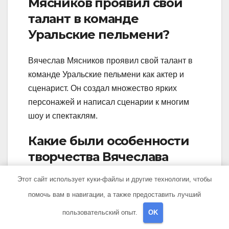
Мясников проявил свой
талант в команде
Уральские пельмени?
Вячеслав Мясников проявил свой талант в
команде Уральские пельмени как актер и
сценарист. Он создал множество ярких
персонажей и написал сценарии к многим
шоу и спектаклям.
Какие были особенности
творчества Вячеслава
Мясникова в команде
Этот сайт использует куки-файлы и другие технологии, чтобы
Уральские пельмени?
помочь вам в навигации, а также предоставить лучший
пользовательский опыт.
OK
Особенностью творчества Вячеслава
Мясникова в команде Уральские пельмени