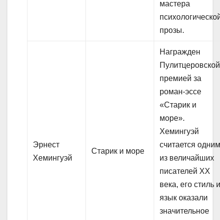
мастера
психологическо
прозы.
Награжден
Пулитцеровско
премией за
роман-эссе
«Старик и
море».
Хемингуэй
Эрнест
считается одни
Старик и море
Хемингуэй
из величайших
писателей XX
века, его стиль 
язык оказали
значительное