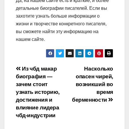
Да, на нашем сайте есть и краткие, и более
детальные биографии писателей. Если вы
захотите узнать больше информации о
жизни и творчестве конкретного писателя,
вы сможете найти эту информацию на
нашем сайте.
Навигация
Из чбд макар
Насколько
биография —
опасен чирей,
по
зачем стоит
возникший во
записям
узнать историю,
время
достижения и
берменности
влияние лидера
чбд-индустрии