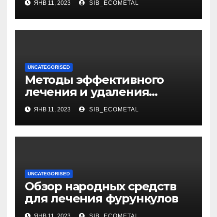
ЯНВ 11, 2023
SIB_ECOMETAL
уникальная личная жизнь
и восхитительные дети
UNCATEGORISED
Методы эффективного
лечения и удаления
папиллом: аппаратные,
ЯНВ 11, 2023
SIB_ECOMETAL
хирургические способы,
медикаменты
UNCATEGORISED
Обзор народных средств
для лечения фурункулов
ЯНВ 11, 2023
SIB_ECOMETAL