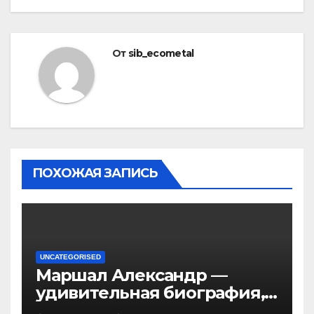
От
sib_ecometal
ПОХОЖАЯ ЗАПИСЬ
UNCATEGORISED
Маршал Александр —
удивительная биография,
интересные факты о жене,