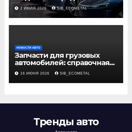
автомобилей 2026 года
2 ИЮЛЯ 2026
SIB_ECOMETAL
НОВОСТИ АВТО
Запчасти для грузовых
автомобилей: справочная
база по корейским и
16 ИЮНЯ 2026
SIB_ECOMETAL
японским моделям
Тренды авто