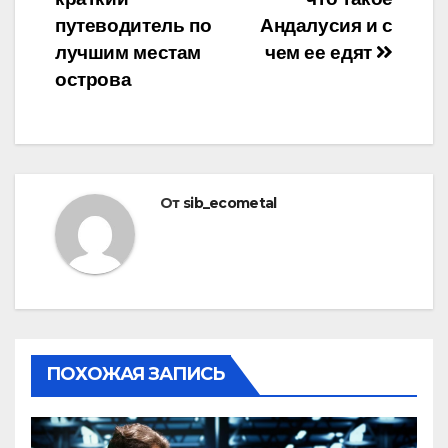
по
путеводитель по
Андалусия и с
записям
лучшим местам
чем ее едят
острова
От
sib_ecometal
ПОХОЖАЯ ЗАПИСЬ