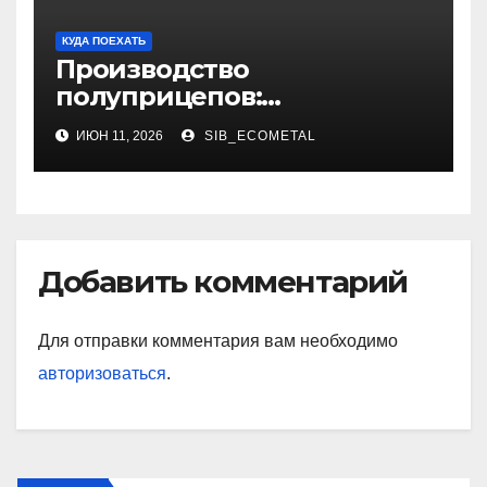
КУДА ПОЕХАТЬ
Производство
полуприцепов:
технологии, материалы и
ИЮН 11, 2026
SIB_ECOMETAL
этапы изготовления
Добавить комментарий
Для отправки комментария вам необходимо
авторизоваться
.