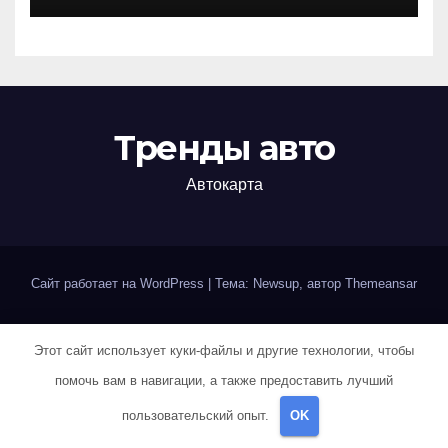
Тренды авто
Автокарта
Сайт работает на WordPress
|
Тема: Newsup, автор
Themeansar
Home
Авокадо
Авокадо
Авокадо
Авокадо
Авокадо
Этот сайт использует куки-файлы и другие технологии, чтобы
Авокадо
Авокадо
Авокадо
Авокадо
Авокадо
Авокадо
помочь вам в навигации, а также предоставить лучший
пользовательский опыт.
OK
Авторам и правообладателям
Айзек Азимов — Основание