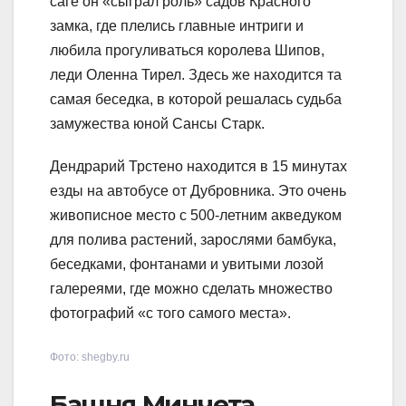
саге он «сыграл роль» садов Красного
замка, где плелись главные интриги и
любила прогуливаться королева Шипов,
леди Оленна Тирел. Здесь же находится та
самая беседка, в которой решалась судьба
замужества юной Сансы Старк.
Дендрарий Трстено находится в 15 минутах
езды на автобусе от Дубровника. Это очень
живописное место с 500-летним акведуком
для полива растений, зарослями бамбука,
беседками, фонтанами и увитыми лозой
галереями, где можно сделать множество
фотографий «с того самого места».
Фото: shegby.ru
Башня Минчета