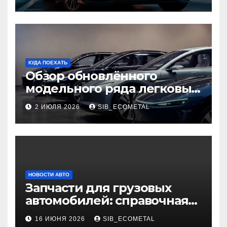
GAC Empow
КУДА ПОЕХАТЬ
Обзор обновлённого
модельного ряда легковых
автомобилей 2026 года
2 ИЮЛЯ 2026
SIB_ECOMETAL
НОВОСТИ АВТО
Запчасти для грузовых
автомобилей: справочная
база по корейским и
16 ИЮНЯ 2026
SIB_ECOMETAL
японским моделям