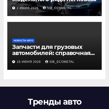
автомобилей 2026 года
2 ИЮЛЯ 2026
SIB_ECOMETAL
НОВОСТИ АВТО
Запчасти для грузовых
автомобилей: справочная
база по корейским и
16 ИЮНЯ 2026
SIB_ECOMETAL
японским моделям
Тренды авто