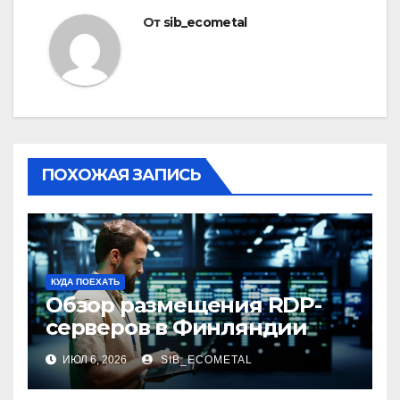
От
sib_ecometal
ПОХОЖАЯ ЗАПИСЬ
КУДА ПОЕХАТЬ
Обзор размещения RDP-
серверов в Финляндии
ИЮЛ 6, 2026
SIB_ECOMETAL